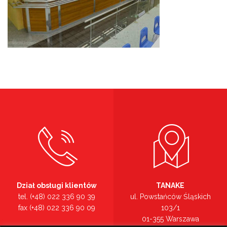
Dział obsługi klientów
TANAKE
tel. (+48) 022 336 90 39
ul. Powstańców Śląskich
fax (+48) 022 336 90 09
103/1
01-355 Warszawa