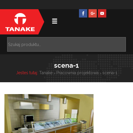
scena-1
Jesteś tutaj:
Tanake
Pracownia projektowa
scena-1
>
>