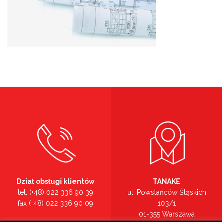
Dział obsługi klientów
TANAKE
tel. (+48) 022 336 90 39
ul. Powstańców Śląskich
fax (+48) 022 336 90 09
103/1
01-355 Warszawa