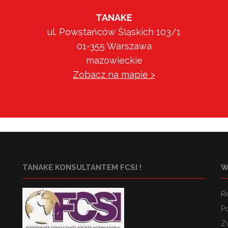
TANAKE
ul. Powstańców Śląskich 103/1
01-355 Warszawa
mazowieckie
Zobacz na mapie >
TANAKE KONSULTANTEM FCSI !
W
R
Po
Z