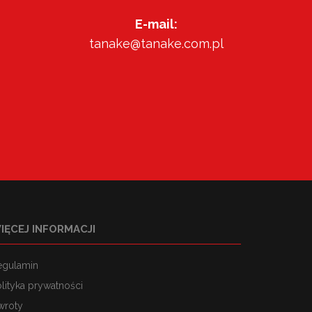
E-mail:
tanake@tanake.com.pl
IĘCEJ INFORMACJI
egulamin
lityka prywatności
wroty