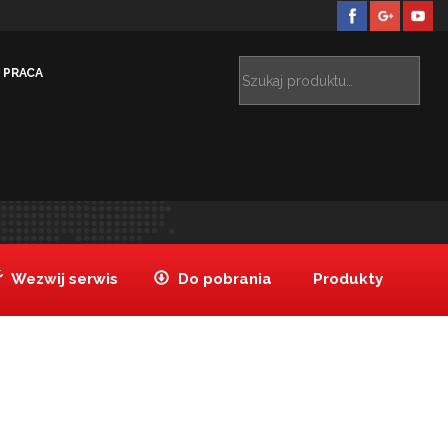
PRACA
Jesteś tutaj:
Tanake
Pracownia projektowa
pani2
>
>
Wezwij serwis
Do pobrania
Produkty