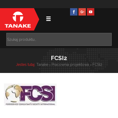
FCSI2
Jesteś tutaj:
Tanake
Pracownia projektowa
FCSI2
>
>