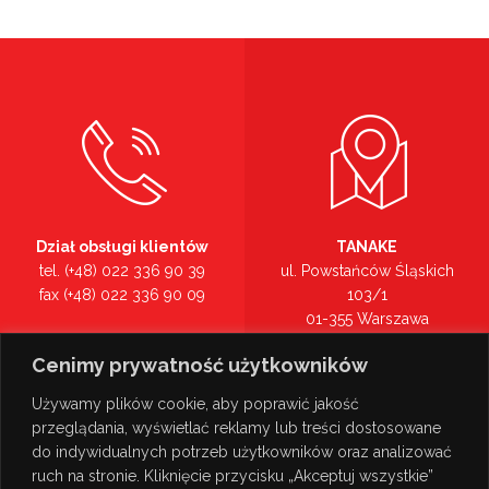
Dział obsługi klientów
TANAKE
tel. (+48) 022 336 90 39
ul. Powstańców Śląskich
fax (+48) 022 336 90 09
103/1
01-355 Warszawa
Recepcja
mazowieckie
Cenimy prywatność użytkowników
tel. (+48) 022 336 90 00
Zobacz na mapie >
Używamy plików cookie, aby poprawić jakość
przeglądania, wyświetlać reklamy lub treści dostosowane
do indywidualnych potrzeb użytkowników oraz analizować
ruch na stronie. Kliknięcie przycisku „Akceptuj wszystkie”