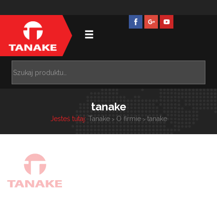
tanake
Jesteś tutaj:
Tanake
O firmie
tanake
>
>