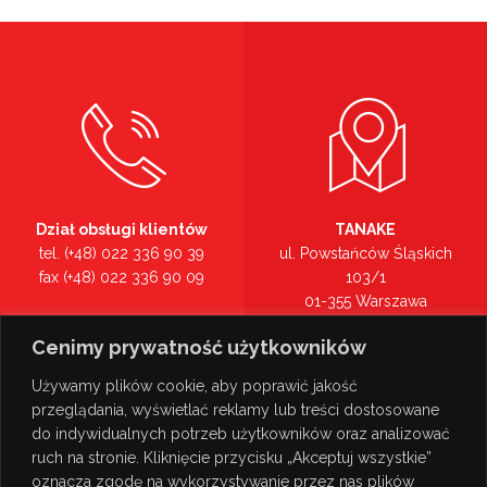
Dział obsługi klientów
TANAKE
tel. (+48) 022 336 90 39
ul. Powstańców Śląskich
fax (+48) 022 336 90 09
103/1
01-355 Warszawa
Recepcja
mazowieckie
Cenimy prywatność użytkowników
tel. (+48) 022 336 90 00
Zobacz na mapie >
Używamy plików cookie, aby poprawić jakość
przeglądania, wyświetlać reklamy lub treści dostosowane
do indywidualnych potrzeb użytkowników oraz analizować
ruch na stronie. Kliknięcie przycisku „Akceptuj wszystkie”
oznacza zgodę na wykorzystywanie przez nas plików