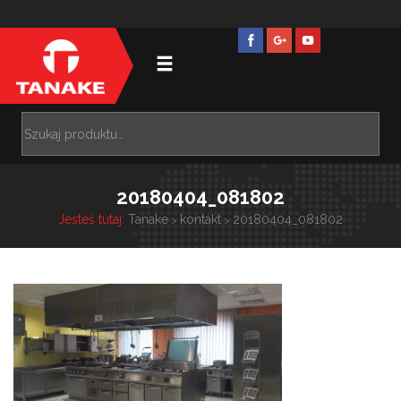
20180404_081802
Jesteś tutaj:
Tanake
kontakt
20180404_081802
>
>