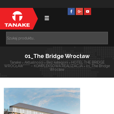
01_The Bridge Wrocław
Tanake
Aktualności
Bez kategorii
HOTEL THE BRIDGE
>
>
>
WROCŁAW***** – KOMPLEKSOWA REALIZACJA
01_The Bridge
>
Wrocław