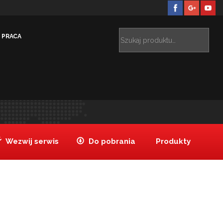
PRACA
Bez kategorii
HOTEL RADISSON BLU (ZAKOPANE) –
>
>
LIZACJA
Radisson_Blue_Zakopane_realizacje_www
>
Wezwij serwis
Do pobrania
Produkty