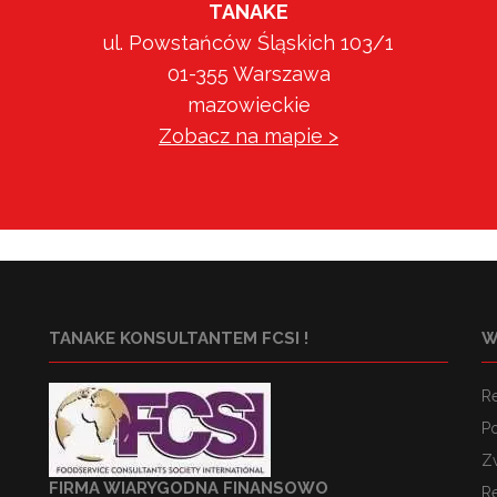
TANAKE
ul. Powstańców Śląskich 103/1
01-355 Warszawa
mazowieckie
Zobacz na mapie >
TANAKE KONSULTANTEM FCSI !
W
R
Po
Z
FIRMA WIARYGODNA FINANSOWO
R