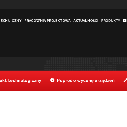
TECHNICZNY
PRACOWNIA PROJEKTOWA
AKTUALNOŚCI
PRODUKTY
_realizacje_www
Tanake
Aktualności
>
KOMPLEKSOWA REA
kt technologiczny
Poproś o wycenę urządzeń