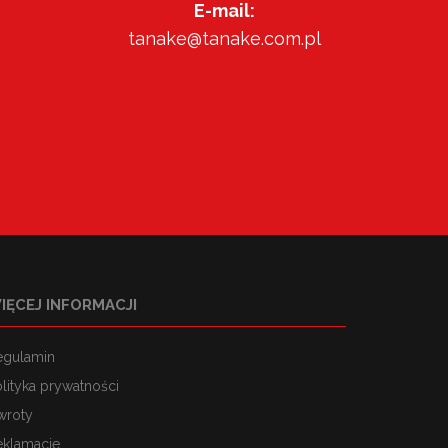
E-mail:
tanake@tanake.com.pl
IĘCEJ INFORMACJI
egulamin
lityka prywatności
wroty
eklamacje