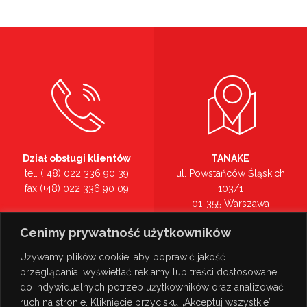
Dział obsługi klientów
TANAKE
tel. (+48) 022 336 90 39
ul. Powstańców Śląskich
fax (+48) 022 336 90 09
103/1
01-355 Warszawa
Recepcja
mazowieckie
Cenimy prywatność użytkowników
tel. (+48) 022 336 90 00
Zobacz na mapie >
Używamy plików cookie, aby poprawić jakość
przeglądania, wyświetlać reklamy lub treści dostosowane
do indywidualnych potrzeb użytkowników oraz analizować
ruch na stronie. Kliknięcie przycisku „Akceptuj wszystkie”