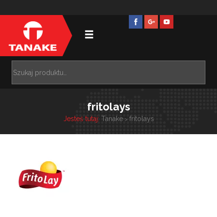
fritolays
Jesteś tutaj:
Tanake
fritolays
>