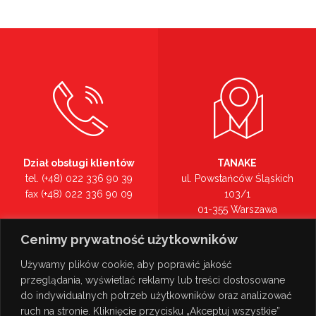
Dział obsługi klientów
TANAKE
tel. (+48) 022 336 90 39
ul. Powstańców Śląskich
fax (+48) 022 336 90 09
103/1
01-355 Warszawa
Recepcja
mazowieckie
Cenimy prywatność użytkowników
tel. (+48) 022 336 90 00
Zobacz na mapie >
Używamy plików cookie, aby poprawić jakość
przeglądania, wyświetlać reklamy lub treści dostosowane
do indywidualnych potrzeb użytkowników oraz analizować
ruch na stronie. Kliknięcie przycisku „Akceptuj wszystkie”