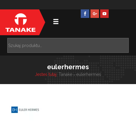
eulerhermes
Jesteś tutaj:
Tanake
eulerhermes
>