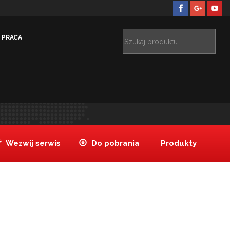
PRACA
Jesteś tutaj:
Tanake
ded3
>
Wezwij serwis
Do pobrania
Produkty