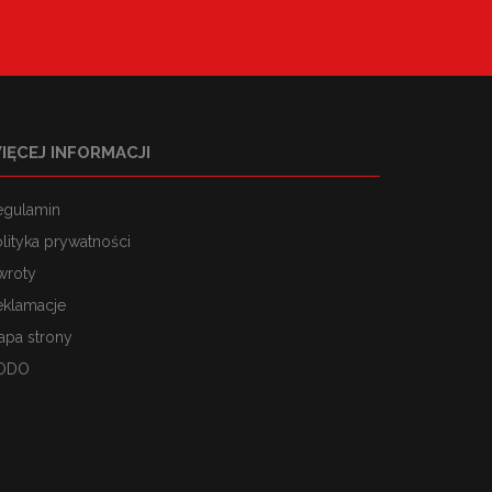
IĘCEJ INFORMACJI
egulamin
lityka prywatności
wroty
eklamacje
apa strony
ODO