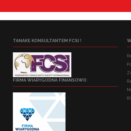
TANAKE KONSULTANTEM FCSI !
W
R
Po
Z
FIRMA WIARYGODNA FINANSOWO
R
M
R