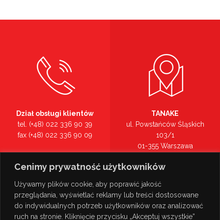
Dział obsługi klientów
TANAKE
tel. (+48) 022 336 90 39
ul. Powstańców Śląskich
fax (+48) 022 336 90 09
103/1
01-355 Warszawa
Recepcja
mazowieckie
Cenimy prywatność użytkowników
tel. (+48) 022 336 90 00
Zobacz na mapie >
Używamy plików cookie, aby poprawić jakość
przeglądania, wyświetlać reklamy lub treści dostosowane
do indywidualnych potrzeb użytkowników oraz analizować
ruch na stronie. Kliknięcie przycisku „Akceptuj wszystkie”