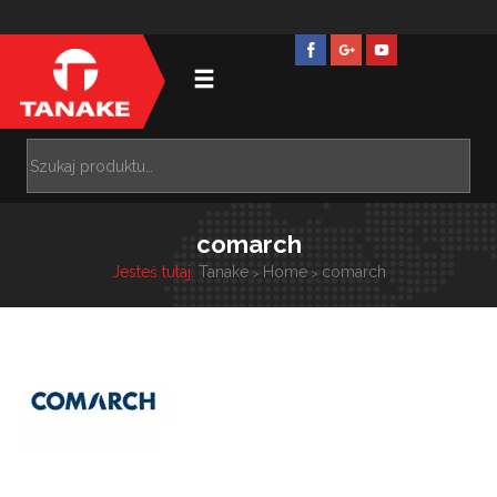
comarch
Jesteś tutaj:
Tanake
Home
comarch
>
>