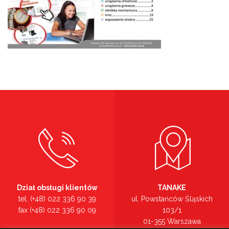
Dział obsługi klientów
TANAKE
tel. (+48) 022 336 90 39
ul. Powstańców Śląskich
fax (+48) 022 336 90 09
103/1
01-355 Warszawa