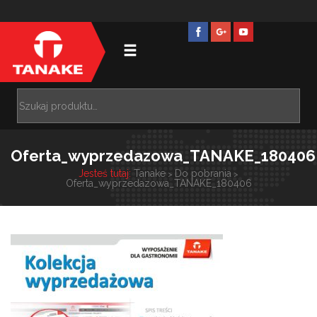
Oferta_wyprzedazowa_TANAKE_180406
Jesteś tutaj:
Tanake
Do pobrania
>
>
Oferta_wyprzedazowa_TANAKE_180406