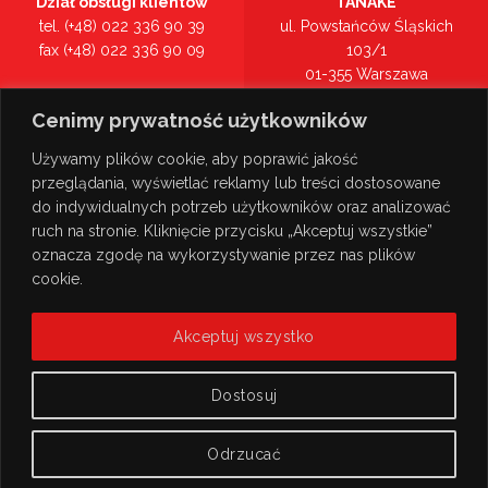
Dział obsługi klientów
TANAKE
tel. (+48) 022 336 90 39
ul. Powstańców Śląskich
fax (+48) 022 336 90 09
103/1
01-355 Warszawa
Recepcja
mazowieckie
Cenimy prywatność użytkowników
tel. (+48) 022 336 90 00
Zobacz na mapie >
Używamy plików cookie, aby poprawić jakość
przeglądania, wyświetlać reklamy lub treści dostosowane
do indywidualnych potrzeb użytkowników oraz analizować
ruch na stronie. Kliknięcie przycisku „Akceptuj wszystkie”
oznacza zgodę na wykorzystywanie przez nas plików
cookie.
Akceptuj wszystko
Dostosuj
Odrzucać
© Copyright 2026
TANAKE