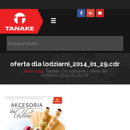
oferta dla lodziarni_2014_01_29.cdr
Jesteś tutaj:
Tanake
Do pobrania
oferta dla
>
>
lodziarni_2014_01_29.cdr