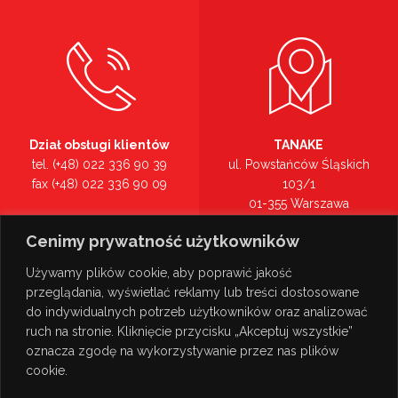
Dział obsługi klientów
TANAKE
tel. (+48) 022 336 90 39
ul. Powstańców Śląskich
fax (+48) 022 336 90 09
103/1
01-355 Warszawa
Recepcja
mazowieckie
Cenimy prywatność użytkowników
tel. (+48) 022 336 90 00
Zobacz na mapie >
Używamy plików cookie, aby poprawić jakość
przeglądania, wyświetlać reklamy lub treści dostosowane
do indywidualnych potrzeb użytkowników oraz analizować
ruch na stronie. Kliknięcie przycisku „Akceptuj wszystkie”
oznacza zgodę na wykorzystywanie przez nas plików
cookie.