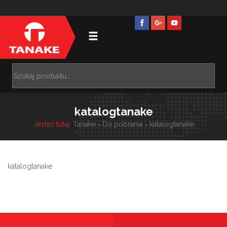
katalogtanake
Jesteś tutaj:
Tanake
Do pobrania
katalogtanake
>
>
katalogtanake