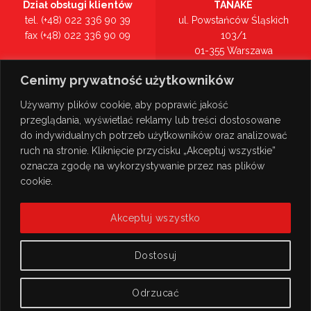
Dział obsługi klientów
TANAKE
tel. (+48) 022 336 90 39
ul. Powstańców Śląskich
fax (+48) 022 336 90 09
103/1
01-355 Warszawa
Recepcja
mazowieckie
Cenimy prywatność użytkowników
tel. (+48) 022 336 90 00
Zobacz na mapie >
Używamy plików cookie, aby poprawić jakość
przeglądania, wyświetlać reklamy lub treści dostosowane
do indywidualnych potrzeb użytkowników oraz analizować
ruch na stronie. Kliknięcie przycisku „Akceptuj wszystkie”
oznacza zgodę na wykorzystywanie przez nas plików
cookie.
Akceptuj wszystko
Dostosuj
Odrzucać
© Copyright 2026
TANAKE