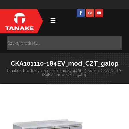
CKA101110-184EV_mod_CZT_galop
Tanake
Produkty
Stół mroźniczy 440L, 3 kom.
CKA101110-
>
>
>
184EV_mod_CZT_galop