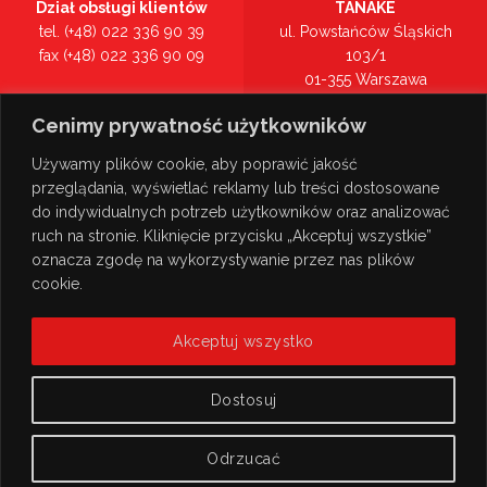
Dział obsługi klientów
TANAKE
tel. (+48) 022 336 90 39
ul. Powstańców Śląskich
fax (+48) 022 336 90 09
103/1
01-355 Warszawa
Recepcja
mazowieckie
Cenimy prywatność użytkowników
tel. (+48) 022 336 90 00
Zobacz na mapie >
Używamy plików cookie, aby poprawić jakość
przeglądania, wyświetlać reklamy lub treści dostosowane
do indywidualnych potrzeb użytkowników oraz analizować
ruch na stronie. Kliknięcie przycisku „Akceptuj wszystkie”
oznacza zgodę na wykorzystywanie przez nas plików
cookie.
Akceptuj wszystko
Dostosuj
Odrzucać
© Copyright 2026
TANAKE