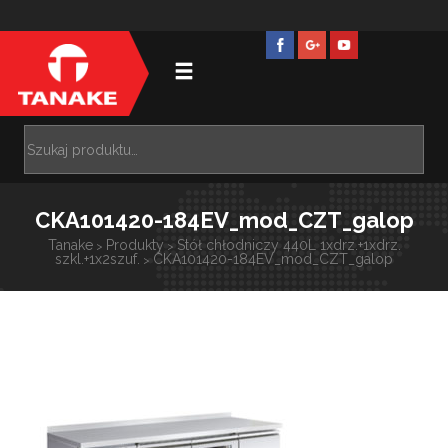
CKA101420-184EV_mod_CZT_galop
Tanake
Produkty
Stół chłodniczy 440L 1xdrz.+1xdrz.
>
>
szkl.+1x2szuf.
CKA101420-184EV_mod_CZT_galop
>