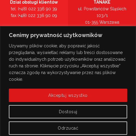
Dział obsługi klientów
TANAKE
tel. (+48) 022 336 90 39
ul. Powstańców Śląskich
fax (+48) 022 336 90 09
103/1
01-355 Warszawa
Recepcja
mazowieckie
Cenimy prywatność użytkowników
tel. (+48) 022 336 90 00
Zobacz na mapie >
Używamy plików cookie, aby poprawić jakość
przeglądania, wyświetlać reklamy lub treści dostosowane
do indywidualnych potrzeb użytkowników oraz analizować
ruch na stronie. Kliknięcie przycisku „Akceptuj wszystkie”
oznacza zgodę na wykorzystywanie przez nas plików
cookie.
Akceptuj wszystko
Dostosuj
Odrzucać
© Copyright 2026
TANAKE