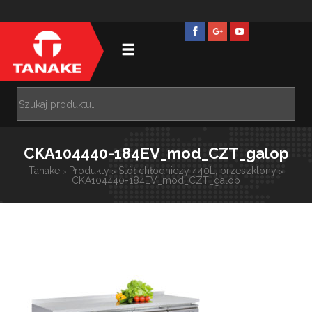
CKA104440-184EV_mod_CZT_galop
Tanake
Produkty
Stół chłodniczy 440L, przeszklony
>
>
>
CKA104440-184EV_mod_CZT_galop