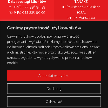
Dział obsługi klientów
TANAKE
tel. (+48) 022 336 90 39
ul. Powstańców Śląskich
fax (+48) 022 336 90 09
103/1
01-355 Warszawa
Recepcja
mazowieckie
Cenimy prywatność użytkowników
tel. (+48) 022 336 90 00
Zobacz na mapie >
Używamy plików cookie, aby poprawić jakość
przeglądania, wyświetlać reklamy lub treści dostosowane
do indywidualnych potrzeb użytkowników oraz analizować
ruch na stronie. Kliknięcie przycisku „Akceptuj wszystkie”
oznacza zgodę na wykorzystywanie przez nas plików
cookie.
Akceptuj wszystko
Dostosuj
Odrzucać
© Copyright 2026
TANAKE