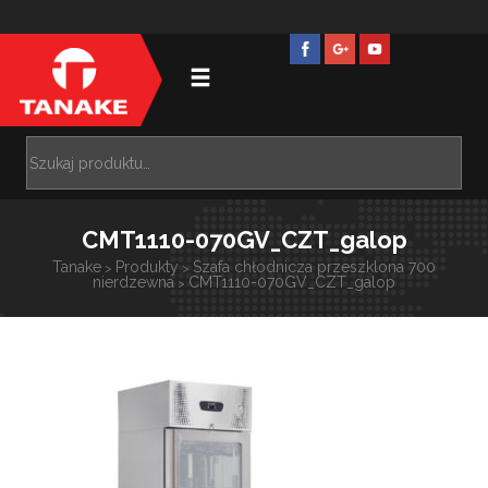
CMT1110-070GV_CZT_galop
Tanake
Produkty
Szafa chłodnicza przeszklona 700
>
>
nierdzewna
CMT1110-070GV_CZT_galop
>