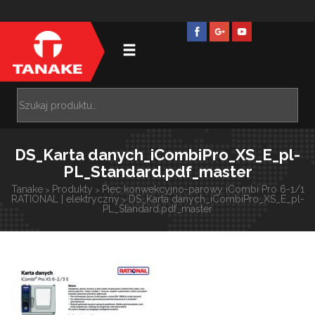
DS_Karta danych_iCombiPro_XS_E_pl-
PL_Standard.pdf_master
Tanake
Produkty
Piec konwekcyjno-parowy iCombi Pro 6-1/1
>
>
RATIONAL | elektryczny
DS_Karta danych_iCombiPro_XS_E_pl-
>
PL_Standard.pdf_master