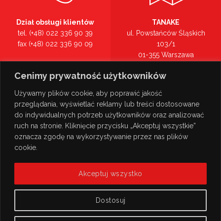
Dział obsługi klientów
TANAKE
tel. (+48) 022 336 90 39
ul. Powstańców Śląskich
fax (+48) 022 336 90 09
103/1
01-355 Warszawa
Recepcja
mazowieckie
Cenimy prywatność użytkowników
tel. (+48) 022 336 90 00
Zobacz na mapie >
Używamy plików cookie, aby poprawić jakość
przeglądania, wyświetlać reklamy lub treści dostosowane
do indywidualnych potrzeb użytkowników oraz analizować
ruch na stronie. Kliknięcie przycisku „Akceptuj wszystkie”
oznacza zgodę na wykorzystywanie przez nas plików
cookie.
Akceptuj wszystko
Dostosuj