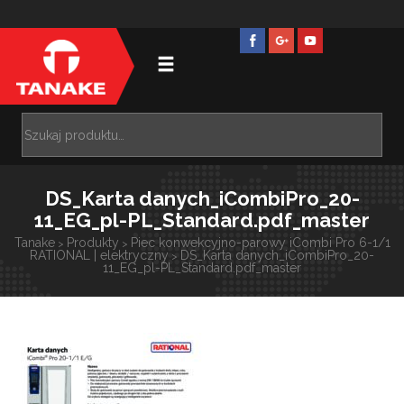
DS_Karta danych_iCombiPro_20-
11_EG_pl-PL_Standard.pdf_master
Tanake
Produkty
Piec konwekcyjno-parowy iCombi Pro 6-1/1
>
>
RATIONAL | elektryczny
DS_Karta danych_iCombiPro_20-
>
11_EG_pl-PL_Standard.pdf_master