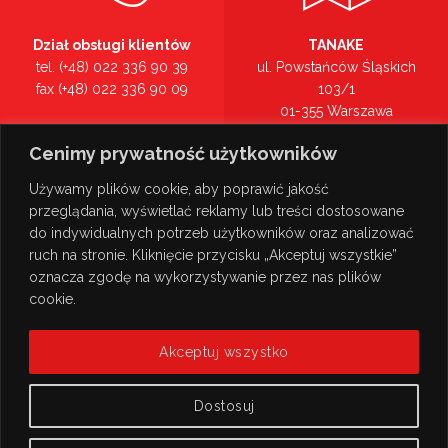
Dział obsługi klientów
TANAKE
tel. (+48) 022 336 90 39
ul. Powstańców Śląskich
fax (+48) 022 336 90 09
103/1
01-355 Warszawa
Recepcja
mazowieckie
Cenimy prywatność użytkowników
tel. (+48) 022 336 90 00
Zobacz na mapie >
Używamy plików cookie, aby poprawić jakość
przeglądania, wyświetlać reklamy lub treści dostosowane
do indywidualnych potrzeb użytkowników oraz analizować
ruch na stronie. Kliknięcie przycisku „Akceptuj wszystkie”
oznacza zgodę na wykorzystywanie przez nas plików
cookie.
Akceptuj wszystko
Dostosuj