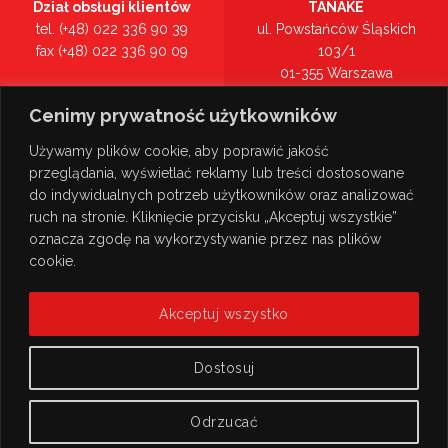
Dział obsługi klientów
TANAKE
tel. (+48) 022 336 90 39
ul. Powstańców Śląskich
fax (+48) 022 336 90 09
103/1
01-355 Warszawa
Recepcja
mazowieckie
Cenimy prywatność użytkowników
tel. (+48) 022 336 90 00
Zobacz na mapie >
Używamy plików cookie, aby poprawić jakość
przeglądania, wyświetlać reklamy lub treści dostosowane
do indywidualnych potrzeb użytkowników oraz analizować
ruch na stronie. Kliknięcie przycisku „Akceptuj wszystkie”
oznacza zgodę na wykorzystywanie przez nas plików
cookie.
Akceptuj wszystko
Dostosuj
Odrzucać
© Copyright 2026
TANAKE