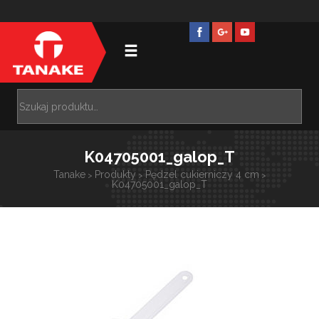
K04705001_galop_T
Tanake
Produkty
Pędzel cukierniczy 4 cm
>
>
>
K04705001_galop_T