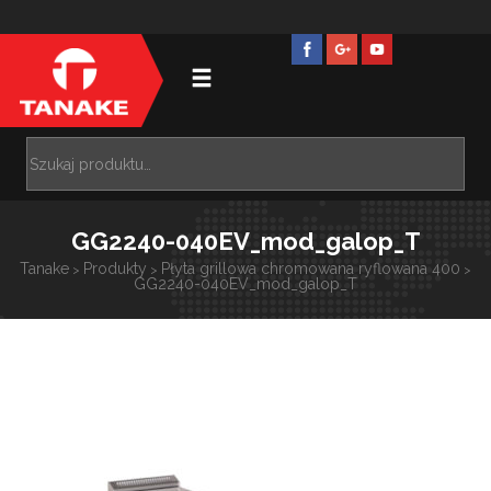
GG2240-040EV_mod_galop_T
Tanake
Produkty
Płyta grillowa chromowana ryflowana 400
>
>
>
GG2240-040EV_mod_galop_T