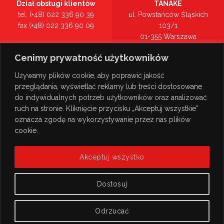
Dział obsługi klientów
TANAKE
tel. (+48) 022 336 90 39
ul. Powstańców Śląskich
fax (+48) 022 336 90 09
103/1
01-355 Warszawa
Recepcja
mazowieckie
Cenimy prywatność użytkowników
tel. (+48) 022 336 90 00
Zobacz na mapie >
Używamy plików cookie, aby poprawić jakość
przeglądania, wyświetlać reklamy lub treści dostosowane
do indywidualnych potrzeb użytkowników oraz analizować
ruch na stronie. Kliknięcie przycisku „Akceptuj wszystkie”
oznacza zgodę na wykorzystywanie przez nas plików
cookie.
Akceptuj wszystko
Dostosuj
Odrzucać
© Copyright 2026
TANAKE