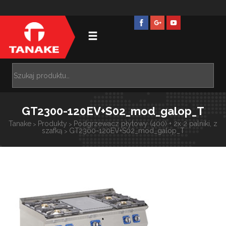
GT2300-120EV+S02_mod_galop_T
Tanake
Produkty
Podgrzewacz płytowy (400) + 2x 2 palniki, z
>
>
szafką
GT2300-120EV+S02_mod_galop_T
>