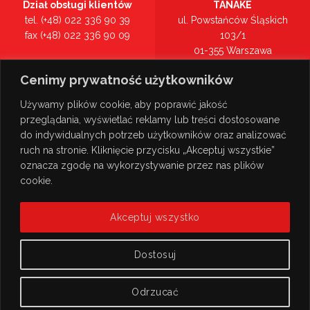
Dział obsługi klientów
TANAKE
tel. (+48) 022 336 90 39
ul. Powstańców Śląskich
fax (+48) 022 336 90 09
103/1
01-355 Warszawa
Recepcja
mazowieckie
Cenimy prywatność użytkowników
tel. (+48) 022 336 90 00
Zobacz na mapie >
Używamy plików cookie, aby poprawić jakość
przeglądania, wyświetlać reklamy lub treści dostosowane
do indywidualnych potrzeb użytkowników oraz analizować
ruch na stronie. Kliknięcie przycisku „Akceptuj wszystkie”
oznacza zgodę na wykorzystywanie przez nas plików
cookie.
Akceptuj wszystko
Dostosuj
Odrzucać
© Copyright 2026
TANAKE