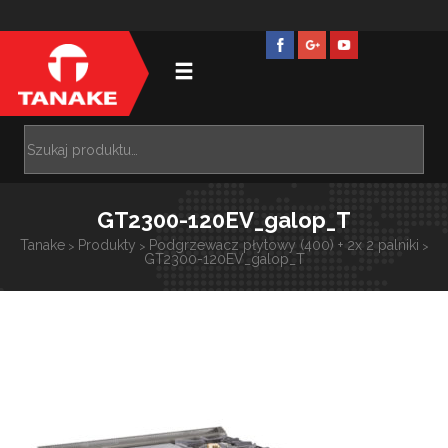
GT2300-120EV_galop_T
Tanake
Produkty
Podgrzewacz płytowy (400) + 2x 2 palniki
>
>
>
GT2300-120EV_galop_T