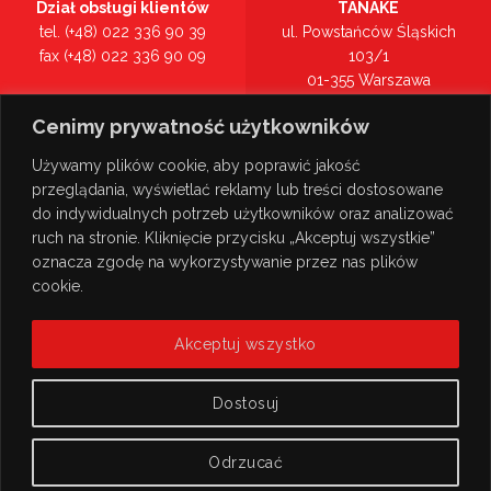
Dział obsługi klientów
TANAKE
tel. (+48) 022 336 90 39
ul. Powstańców Śląskich
fax (+48) 022 336 90 09
103/1
01-355 Warszawa
Recepcja
mazowieckie
Cenimy prywatność użytkowników
tel. (+48) 022 336 90 00
Zobacz na mapie >
Używamy plików cookie, aby poprawić jakość
przeglądania, wyświetlać reklamy lub treści dostosowane
do indywidualnych potrzeb użytkowników oraz analizować
ruch na stronie. Kliknięcie przycisku „Akceptuj wszystkie”
oznacza zgodę na wykorzystywanie przez nas plików
cookie.
Akceptuj wszystko
Dostosuj
Odrzucać
© Copyright 2026
TANAKE