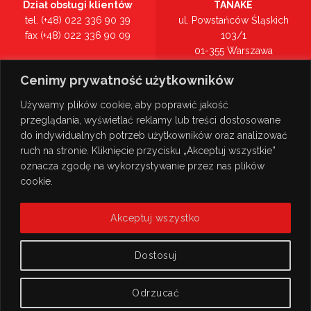
Dział obsługi klientów
TANAKE
tel. (+48) 022 336 90 39
ul. Powstańców Śląskich
fax (+48) 022 336 90 09
103/1
01-355 Warszawa
Recepcja
mazowieckie
Cenimy prywatność użytkowników
tel. (+48) 022 336 90 00
Zobacz na mapie >
Używamy plików cookie, aby poprawić jakość
przeglądania, wyświetlać reklamy lub treści dostosowane
do indywidualnych potrzeb użytkowników oraz analizować
ruch na stronie. Kliknięcie przycisku „Akceptuj wszystkie”
oznacza zgodę na wykorzystywanie przez nas plików
cookie.
Akceptuj wszystko
Dostosuj
Odrzucać
© Copyright 2026
TANAKE