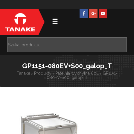
GP1151-080EV+S00_galop_T
Tanake
Produkty
Patelnia wychylna 60L
GP1151-
>
>
>
080EV+S00_galop_T