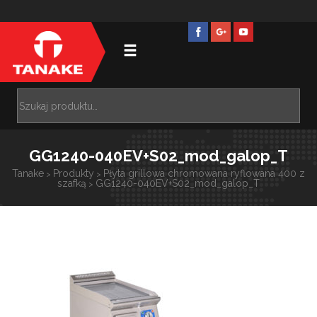
GG1240-040EV+S02_mod_galop_T
Tanake
Produkty
Płyta grillowa chromowana ryflowana 400 z
>
>
szafką
GG1240-040EV+S02_mod_galop_T
>