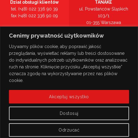
Dział obsługi klientów
TANAKE
tel. (+48) 022 336 90 39
ul. Powstańców Śląskich
fax (+48) 022 336 90 09
103/1
01-355 Warszawa
Recepcja
mazowieckie
Cenimy prywatność użytkowników
tel. (+48) 022 336 90 00
Zobacz na mapie >
Używamy plików cookie, aby poprawić jakość
przeglądania, wyświetlać reklamy lub treści dostosowane
do indywidualnych potrzeb użytkowników oraz analizować
ruch na stronie. Kliknięcie przycisku „Akceptuj wszystkie”
oznacza zgodę na wykorzystywanie przez nas plików
cookie.
Akceptuj wszystko
Dostosuj
Odrzucać
© Copyright 2026
TANAKE