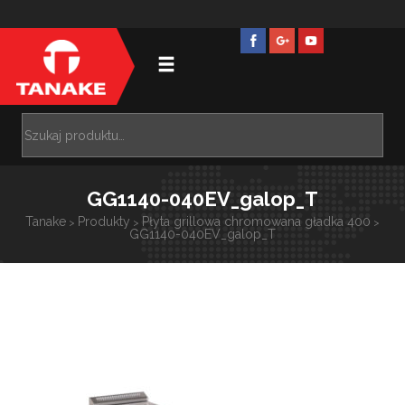
GG1140-040EV_galop_T
Tanake
Produkty
Płyta grillowa chromowana gładka 400
>
>
>
GG1140-040EV_galop_T