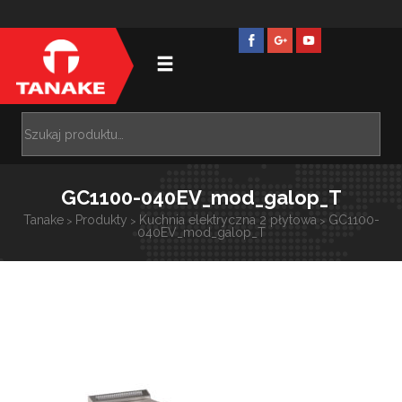
GC1100-040EV_mod_galop_T
Tanake
Produkty
Kuchnia elektryczna 2 płytowa
GC1100-
>
>
>
040EV_mod_galop_T