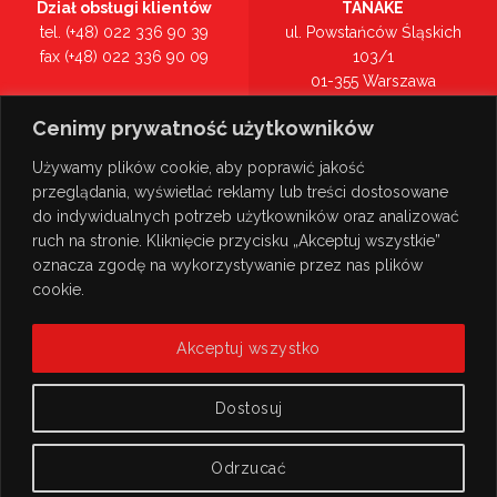
Dział obsługi klientów
TANAKE
tel. (+48) 022 336 90 39
ul. Powstańców Śląskich
fax (+48) 022 336 90 09
103/1
01-355 Warszawa
Recepcja
mazowieckie
Cenimy prywatność użytkowników
tel. (+48) 022 336 90 00
Zobacz na mapie >
Używamy plików cookie, aby poprawić jakość
przeglądania, wyświetlać reklamy lub treści dostosowane
do indywidualnych potrzeb użytkowników oraz analizować
ruch na stronie. Kliknięcie przycisku „Akceptuj wszystkie”
oznacza zgodę na wykorzystywanie przez nas plików
cookie.
Akceptuj wszystko
Dostosuj
Odrzucać
© Copyright 2026
TANAKE