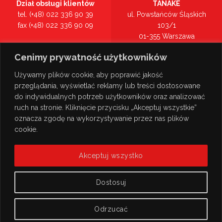
Dział obsługi klientów
TANAKE
tel. (+48) 022 336 90 39
ul. Powstańców Śląskich
fax (+48) 022 336 90 09
103/1
01-355 Warszawa
Recepcja
mazowieckie
Cenimy prywatność użytkowników
tel. (+48) 022 336 90 00
Zobacz na mapie >
Używamy plików cookie, aby poprawić jakość
przeglądania, wyświetlać reklamy lub treści dostosowane
do indywidualnych potrzeb użytkowników oraz analizować
ruch na stronie. Kliknięcie przycisku „Akceptuj wszystkie”
oznacza zgodę na wykorzystywanie przez nas plików
cookie.
Akceptuj wszystko
Dostosuj
Odrzucać
© Copyright 2026
TANAKE