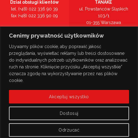
Dział obsługi klientów
TANAKE
tel. (+48) 022 336 90 39
ul. Powstańców Śląskich
fax (+48) 022 336 90 09
103/1
01-355 Warszawa
Recepcja
mazowieckie
Cenimy prywatność użytkowników
tel. (+48) 022 336 90 00
Zobacz na mapie >
Używamy plików cookie, aby poprawić jakość
przeglądania, wyświetlać reklamy lub treści dostosowane
do indywidualnych potrzeb użytkowników oraz analizować
ruch na stronie. Kliknięcie przycisku „Akceptuj wszystkie”
oznacza zgodę na wykorzystywanie przez nas plików
cookie.
Akceptuj wszystko
Dostosuj
Odrzucać
© Copyright 2026
TANAKE