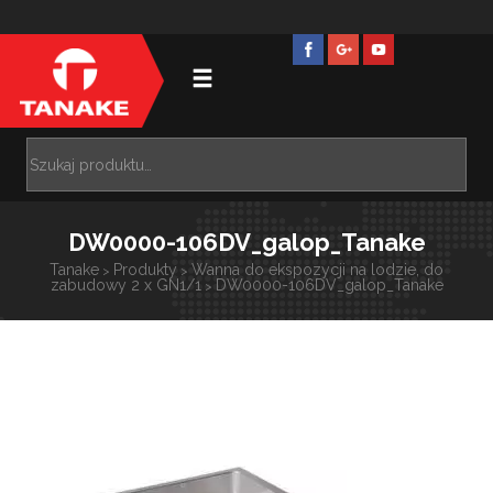
DW0000-106DV_galop_Tanake
Tanake
Produkty
Wanna do ekspozycji na lodzie, do
>
>
zabudowy 2 x GN1/1
DW0000-106DV_galop_Tanake
>