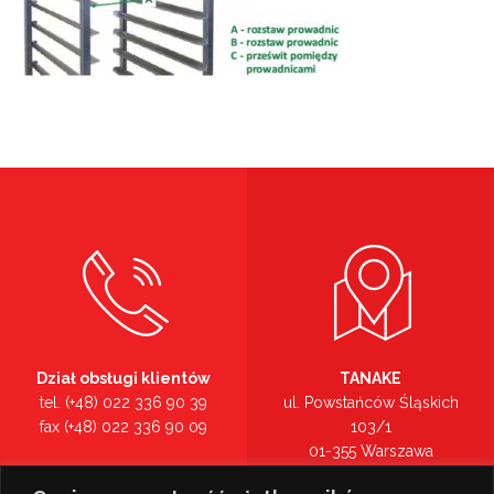
Dział obsługi klientów
TANAKE
tel. (+48) 022 336 90 39
ul. Powstańców Śląskich
fax (+48) 022 336 90 09
103/1
01-355 Warszawa
Recepcja
mazowieckie