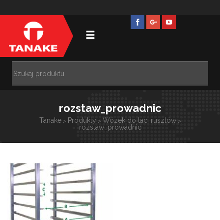
rozstaw_prowadnic
Tanake
Produkty
Wózek do tac, rusztów
>
>
>
rozstaw_prowadnic