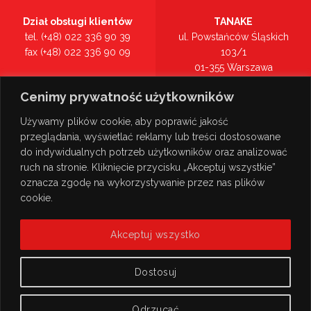
Dział obsługi klientów
TANAKE
tel. (+48) 022 336 90 39
ul. Powstańców Śląskich
fax (+48) 022 336 90 09
103/1
01-355 Warszawa
Recepcja
mazowieckie
Cenimy prywatność użytkowników
tel. (+48) 022 336 90 00
Zobacz na mapie >
Używamy plików cookie, aby poprawić jakość
przeglądania, wyświetlać reklamy lub treści dostosowane
do indywidualnych potrzeb użytkowników oraz analizować
ruch na stronie. Kliknięcie przycisku „Akceptuj wszystkie”
oznacza zgodę na wykorzystywanie przez nas plików
cookie.
Akceptuj wszystko
Dostosuj
Odrzucać