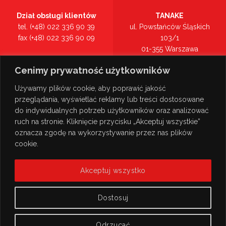
Dział obsługi klientów
TANAKE
tel. (+48) 022 336 90 39
ul. Powstańców Śląskich
fax (+48) 022 336 90 09
103/1
01-355 Warszawa
Recepcja
mazowieckie
Cenimy prywatność użytkowników
tel. (+48) 022 336 90 00
Zobacz na mapie >
Używamy plików cookie, aby poprawić jakość
przeglądania, wyświetlać reklamy lub treści dostosowane
do indywidualnych potrzeb użytkowników oraz analizować
ruch na stronie. Kliknięcie przycisku „Akceptuj wszystkie”
oznacza zgodę na wykorzystywanie przez nas plików
cookie.
Akceptuj wszystko
Dostosuj
Odrzucać