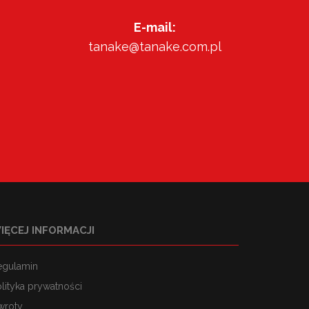
E-mail:
tanake@tanake.com.pl
IĘCEJ INFORMACJI
egulamin
lityka prywatności
wroty