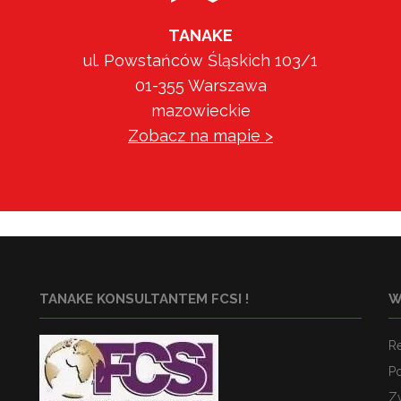
TANAKE
ul. Powstańców Śląskich 103/1
01-355 Warszawa
mazowieckie
Zobacz na mapie >
TANAKE KONSULTANTEM FCSI !
W
R
Po
Z