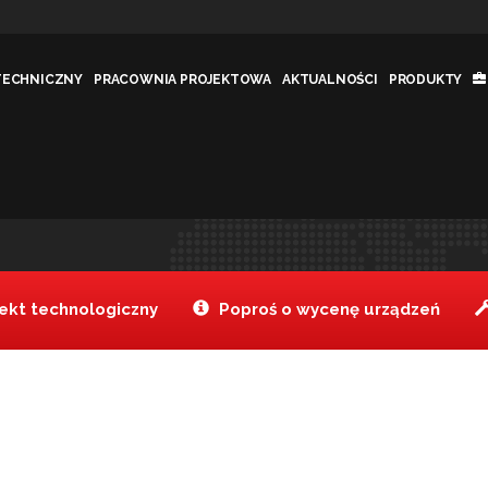
TECHNICZNY
PRACOWNIA PROJEKTOWA
AKTUALNOŚCI
PRODUKTY
nej 1/4
Tanake
Produkty
Pokrywa z
>
>
kt technologiczny
Poproś o wycenę urządzeń