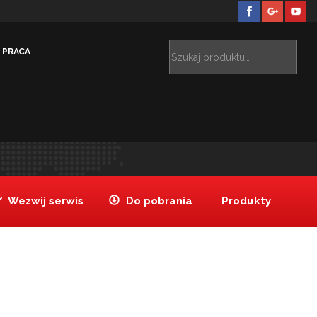
PRACA
e stali nierdzewnej 1/4
Pokrywa ze stali nierdzewnej
>
1/4
Wezwij serwis
Do pobrania
Produkty