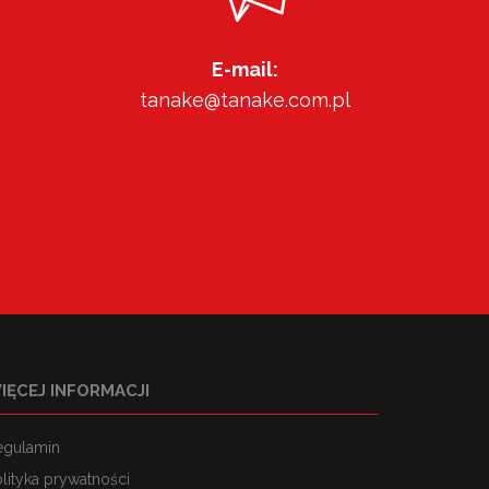
E-mail:
tanake@tanake.com.pl
IĘCEJ INFORMACJI
egulamin
lityka prywatności