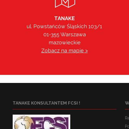
TANAKE
ul. Powstańców Śląskich 103/1
01-355 Warszawa
mazowieckie
Zobacz na mapie >
TANAKE KONSULTANTEM FCSI !
W
R
Po