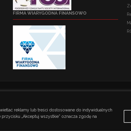
Z
FIRMA WIARYGODNA FINANSOWO
R
M
R
wietlać reklamy lub treści dostosowane do indywidualnych
ie przycisku „Akceptuj wszystkie” oznacza zgodę na