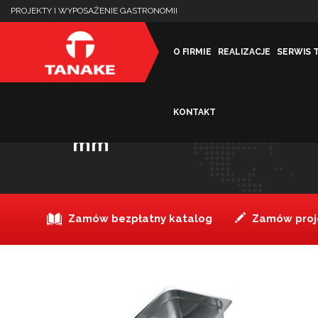
PROJEKTY I WYPOSAŻENIE GASTRONOMII
O FIRMIE
REALIZACJE
SERWIS 
KONTAKT
Pojemnik GN ze stali nier
mm
Zamów bezpłatny katalog
Zamów proje