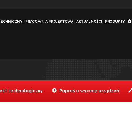
TECHNICZNY
PRACOWNIA PROJEKTOWA
AKTUALNOŚCI
PRODUKTY
dzewnej 1/3-40
Tanake
Produkty
Pojemnik 
>
>
kt technologiczny
Poproś o wycenę urządzeń