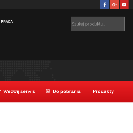
PRACA
GN ze stali nierdzewnej 1/3-40 mm
Pojemnik GN ze
>
stali nierdzewnej 1/3-40 mm
Wezwij serwis
Do pobrania
Produkty