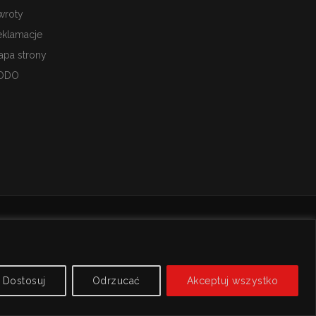
wroty
eklamacje
apa strony
ODO
Dostosuj
Odrzucać
Akceptuj wszystko