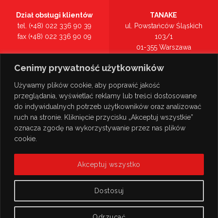
Dział obsługi klientów
TANAKE
tel. (+48) 022 336 90 39
ul. Powstańców Śląskich
fax (+48) 022 336 90 09
103/1
01-355 Warszawa
Recepcja
mazowieckie
Cenimy prywatność użytkowników
tel. (+48) 022 336 90 00
Zobacz na mapie >
Używamy plików cookie, aby poprawić jakość
przeglądania, wyświetlać reklamy lub treści dostosowane
do indywidualnych potrzeb użytkowników oraz analizować
ruch na stronie. Kliknięcie przycisku „Akceptuj wszystkie”
oznacza zgodę na wykorzystywanie przez nas plików
cookie.
Akceptuj wszystko
Dostosuj
Odrzucać