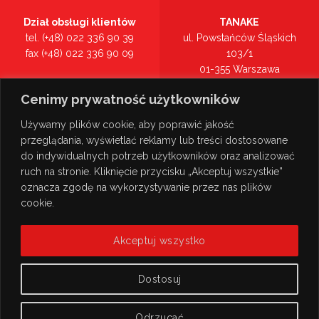
Dział obsługi klientów
TANAKE
tel. (+48) 022 336 90 39
ul. Powstańców Śląskich
fax (+48) 022 336 90 09
103/1
01-355 Warszawa
Recepcja
mazowieckie
Cenimy prywatność użytkowników
tel. (+48) 022 336 90 00
Zobacz na mapie >
Używamy plików cookie, aby poprawić jakość
przeglądania, wyświetlać reklamy lub treści dostosowane
do indywidualnych potrzeb użytkowników oraz analizować
ruch na stronie. Kliknięcie przycisku „Akceptuj wszystkie”
oznacza zgodę na wykorzystywanie przez nas plików
cookie.
Akceptuj wszystko
Dostosuj
Odrzucać