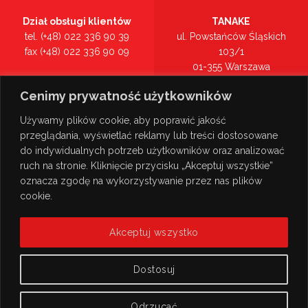
Dział obsługi klientów
TANAKE
tel. (+48) 022 336 90 39
ul. Powstańców Śląskich
fax (+48) 022 336 90 09
103/1
01-355 Warszawa
Recepcja
mazowieckie
Cenimy prywatność użytkowników
tel. (+48) 022 336 90 00
Zobacz na mapie >
Używamy plików cookie, aby poprawić jakość
przeglądania, wyświetlać reklamy lub treści dostosowane
do indywidualnych potrzeb użytkowników oraz analizować
ruch na stronie. Kliknięcie przycisku „Akceptuj wszystkie”
oznacza zgodę na wykorzystywanie przez nas plików
cookie.
Akceptuj wszystko
Dostosuj
Odrzucać