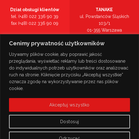
Dział obsługi klientów
TANAKE
tel. (+48) 022 336 90 39
ul. Powstańców Śląskich
fax (+48) 022 336 90 09
103/1
01-355 Warszawa
Recepcja
mazowieckie
Cenimy prywatność użytkowników
tel. (+48) 022 336 90 00
Zobacz na mapie >
Używamy plików cookie, aby poprawić jakość
przeglądania, wyświetlać reklamy lub treści dostosowane
do indywidualnych potrzeb użytkowników oraz analizować
ruch na stronie. Kliknięcie przycisku „Akceptuj wszystkie”
oznacza zgodę na wykorzystywanie przez nas plików
cookie.
Akceptuj wszystko
Dostosuj
Odrzucać