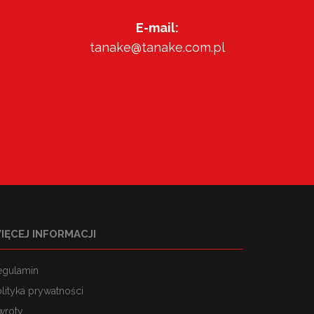
E-mail:
tanake@tanake.com.pl
IĘCEJ INFORMACJI
egulamin
lityka prywatności
wroty