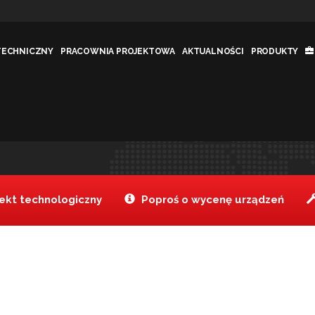
TECHNICZNY
PRACOWNIA PROJEKTOWA
AKTUALNOŚCI
PRODUKTY
nej 2/3
Tanake
Produkty
Pokrywa ze
>
>
kt technologiczny
Poproś o wycenę urządzeń