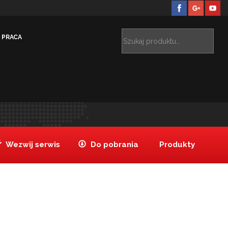
PRACA
 stali nierdzewnej 2/3
Pokrywa ze stali nierdzewnej
>
2/3
Wezwij serwis
Do pobrania
Produkty