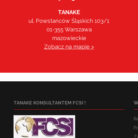
TANAKE
ul. Powstańców Śląskich 103/1
01-355 Warszawa
mazowieckie
Zobacz na mapie >
TANAKE KONSULTANTEM FCSI !
W
R
Po
Z