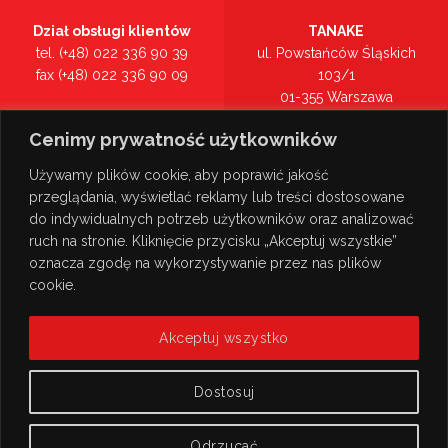
Dział obsługi klientów
TANAKE
tel. (+48) 022 336 90 39
ul. Powstańców Śląskich
fax (+48) 022 336 90 09
103/1
01-355 Warszawa
Recepcja
mazowieckie
Cenimy prywatność użytkowników
tel. (+48) 022 336 90 00
Zobacz na mapie >
Używamy plików cookie, aby poprawić jakość
przeglądania, wyświetlać reklamy lub treści dostosowane
do indywidualnych potrzeb użytkowników oraz analizować
ruch na stronie. Kliknięcie przycisku „Akceptuj wszystkie”
oznacza zgodę na wykorzystywanie przez nas plików
cookie.
Akceptuj wszystko
Dostosuj
Odrzucać