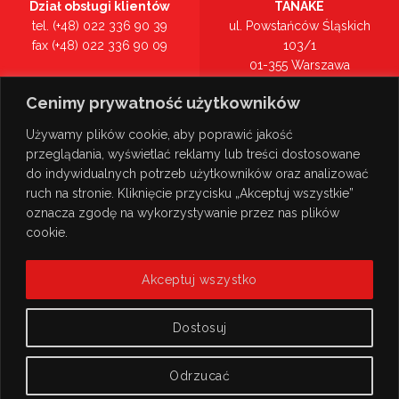
Dział obsługi klientów
TANAKE
tel. (+48) 022 336 90 39
ul. Powstańców Śląskich
fax (+48) 022 336 90 09
103/1
01-355 Warszawa
Recepcja
mazowieckie
Cenimy prywatność użytkowników
tel. (+48) 022 336 90 00
Zobacz na mapie >
Używamy plików cookie, aby poprawić jakość
przeglądania, wyświetlać reklamy lub treści dostosowane
do indywidualnych potrzeb użytkowników oraz analizować
ruch na stronie. Kliknięcie przycisku „Akceptuj wszystkie”
oznacza zgodę na wykorzystywanie przez nas plików
cookie.
Akceptuj wszystko
Dostosuj
Odrzucać
© Copyright 2026
TANAKE