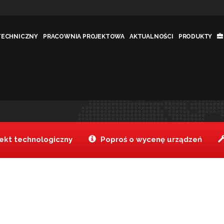
TECHNICZNY
PRACOWNIA PROJEKTOWA
AKTUALNOŚCI
PRODUKTY
0
Tanake
Produkty
Gałkownica
>
>
kt technologiczny
Poproś o wycenę urządzeń