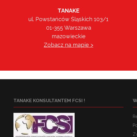
TANAKE
ul. Powstańców Śląskich 103/1
01-355 Warszawa
mazowieckie
Zobacz na mapie >
TANAKE KONSULTANTEM FCSI !
W
R
Po
Z