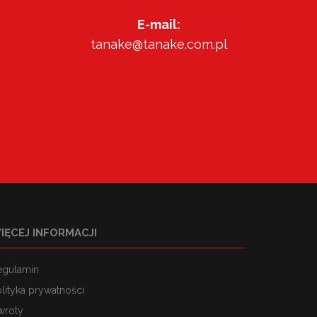
E-mail:
tanake@tanake.com.pl
IĘCEJ INFORMACJI
egulamin
lityka prywatności
wroty