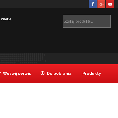
PRACA
 do lodów 1/40, stalowa
Gałkownica do lodów 1/40
>
Wezwij serwis
Do pobrania
Produkty