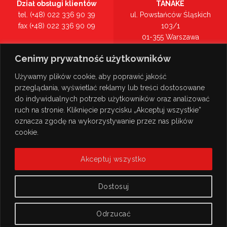
Dział obsługi klientów
TANAKE
tel. (+48) 022 336 90 39
ul. Powstańców Śląskich
fax (+48) 022 336 90 09
103/1
01-355 Warszawa
Recepcja
mazowieckie
Cenimy prywatność użytkowników
tel. (+48) 022 336 90 00
Zobacz na mapie >
Używamy plików cookie, aby poprawić jakość
przeglądania, wyświetlać reklamy lub treści dostosowane
do indywidualnych potrzeb użytkowników oraz analizować
ruch na stronie. Kliknięcie przycisku „Akceptuj wszystkie”
oznacza zgodę na wykorzystywanie przez nas plików
cookie.
Akceptuj wszystko
Dostosuj
Odrzucać
© Copyright 2026
TANAKE