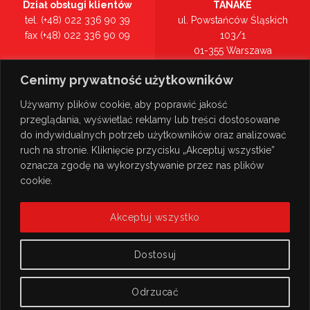
Dział obsługi klientów
TANAKE
tel. (+48) 022 336 90 39
ul. Powstańców Śląskich
fax (+48) 022 336 90 09
103/1
01-355 Warszawa
Recepcja
mazowieckie
Cenimy prywatność użytkowników
tel. (+48) 022 336 90 00
Zobacz na mapie >
Używamy plików cookie, aby poprawić jakość
przeglądania, wyświetlać reklamy lub treści dostosowane
do indywidualnych potrzeb użytkowników oraz analizować
ruch na stronie. Kliknięcie przycisku „Akceptuj wszystkie”
oznacza zgodę na wykorzystywanie przez nas plików
cookie.
Akceptuj wszystko
Dostosuj
Odrzucać
© Copyright 2026
TANAKE