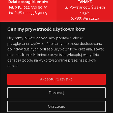
Dział obsługi klientów
TANAKE
tel. (+48) 022 336 90 39
ul. Powstańców Śląskich
fax (+48) 022 336 90 09
103/1
01-355 Warszawa
Recepcja
mazowieckie
Cenimy prywatność użytkowników
tel. (+48) 022 336 90 00
Zobacz na mapie >
Używamy plików cookie, aby poprawić jakość
przeglądania, wyświetlać reklamy lub treści dostosowane
do indywidualnych potrzeb użytkowników oraz analizować
ruch na stronie. Kliknięcie przycisku „Akceptuj wszystkie”
oznacza zgodę na wykorzystywanie przez nas plików
cookie.
Akceptuj wszystko
Dostosuj
Odrzucać
© Copyright 2026
TANAKE