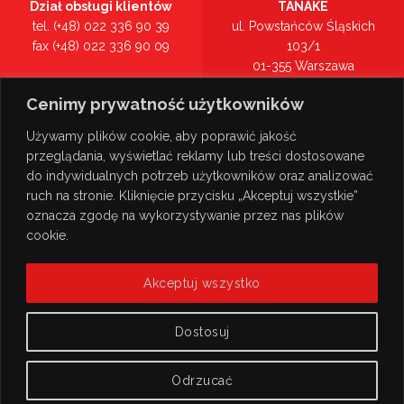
Dział obsługi klientów
TANAKE
tel. (+48) 022 336 90 39
ul. Powstańców Śląskich
fax (+48) 022 336 90 09
103/1
01-355 Warszawa
Recepcja
mazowieckie
Cenimy prywatność użytkowników
tel. (+48) 022 336 90 00
Zobacz na mapie >
Używamy plików cookie, aby poprawić jakość
przeglądania, wyświetlać reklamy lub treści dostosowane
do indywidualnych potrzeb użytkowników oraz analizować
ruch na stronie. Kliknięcie przycisku „Akceptuj wszystkie”
oznacza zgodę na wykorzystywanie przez nas plików
cookie.
Akceptuj wszystko
Dostosuj
Odrzucać
© Copyright 2026
TANAKE