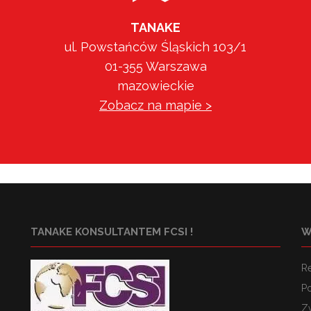
TANAKE
ul. Powstańców Śląskich 103/1
01-355 Warszawa
mazowieckie
Zobacz na mapie >
TANAKE KONSULTANTEM FCSI !
W
R
Po
Z