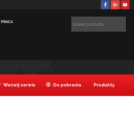
PRACA
do pizzy aluminiowa wysoka 25 cm
Forma do pizzy
>
aluminiowa wysoka 25 cm
Wezwij serwis
Do pobrania
Produkty