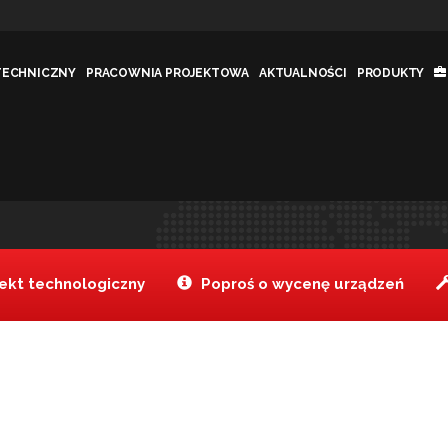
TECHNICZNY
PRACOWNIA PROJEKTOWA
AKTUALNOŚCI
PRODUKTY
a wysoka 25 cm
Tanake
Produkty
Forma 
>
>
kt technologiczny
Poproś o wycenę urządzeń