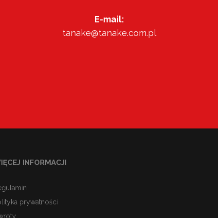
E-mail:
tanake@tanake.com.pl
IĘCEJ INFORMACJI
egulamin
lityka prywatności
wroty