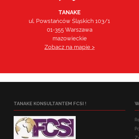
TANAKE
ul. Powstańców Śląskich 103/1
01-355 Warszawa
mazowieckie
Zobacz na mapie >
TANAKE KONSULTANTEM FCSI !
W
R
Po
Z