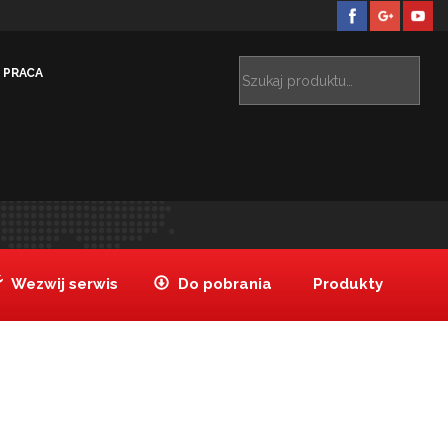
PRACA
 pizzy aluminiowa 30x35cm, dł. całk. 132
Łopata do
>
pizzy aluminiowa 30x35cm
Wezwij serwis
Do pobrania
Produkty