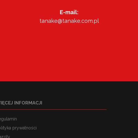
E-mail:
tanake@tanake.com.pl
IĘCEJ INFORMACJI
egulamin
lityka prywatności
wroty