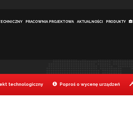
TECHNICZNY
PRACOWNIA PROJEKTOWA
AKTUALNOŚCI
PRODUKTY
wa 30x35cm
Tanake
Produkty
Łopata do
>
>
kt technologiczny
Poproś o wycenę urządzeń